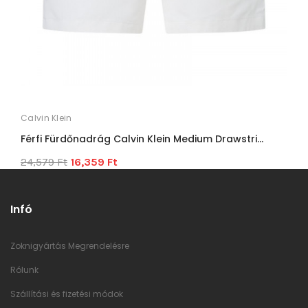
Calvin Klein
Férfi Fürdőnadrág Calvin Klein Medium Drawstri...
24,579 Ft
16,359 Ft
Infó
Zoknigyártás Megrendelésre
Rólunk
Szállítási és fizetési módok