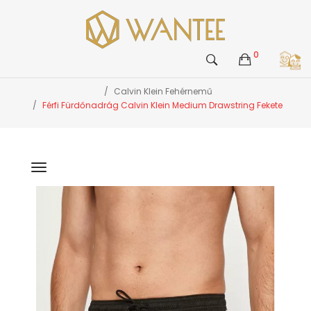
0
Calvin Klein Fehérnemű
Férfi Fürdőnadrág Calvin Klein Medium Drawstring Fekete