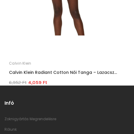
Calvin Klein
Calvin Klein Radiant Cotton Női Tanga – Lazacsz...
6,952 Ft
4,059 Ft
Infó
Zoknigyártás Megrendelésre
Rólunk