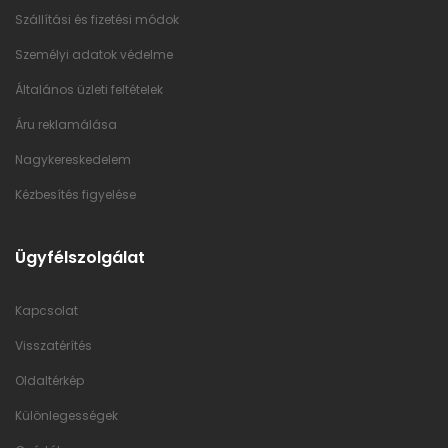
Szállítási és fizetési módok
Személyi adatok védelme
Általános üzleti feltételek
Áru reklamálása
Nagykereskedelem
Kézbesítés figyelése
Ügyfélszolgálat
Kapcsolat
Visszatérítés
Oldaltérkép
Különlegességek