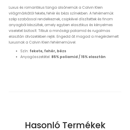
Luxus és romantikus tanga alsóneműk a Calvin Klein
világmárkától fekete, fehér és bézs színekben. A fehérneműk
szép szabással rendelkeznek, csipkével díszítettek és finom
anyagból készültek, amely egyben elasztikus és kényelmes
viseletet biztosít. Titkuk a minőségi poliamid és rugalmas
elasztán ötvözetében rejlik. Engedd át magad a megérdemelt
luxusnak a Calvin Klein fehérneműivel.
Szín:
fekete, fehér, bézs
Anyagösszetétel:
85% poliamid / 15% elasztán
Hasonló Termékek