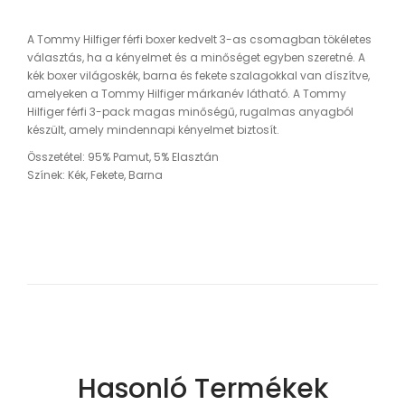
A Tommy Hilfiger férfi boxer kedvelt 3-as csomagban tökéletes
választás, ha a kényelmet és a minőséget egyben szeretné. A
kék boxer világoskék, barna és fekete szalagokkal van díszítve,
amelyeken a Tommy Hilfiger márkanév látható. A Tommy
Hilfiger férfi 3-pack magas minőségű, rugalmas anyagból
készült, amely mindennapi kényelmet biztosít.
Összetétel: 95% Pamut, 5% Elasztán
Színek: Kék, Fekete, Barna
Hasonló Termékek