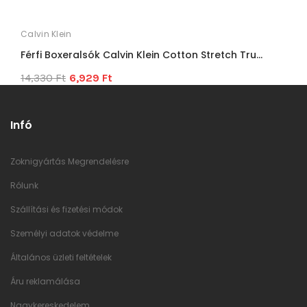
Calvin Klein
C
Férfi Boxeralsók Calvin Klein Cotton Stretch Tru...
F
14,330 Ft
6,929 Ft
1
Infó
Zoknigyártás Megrendelésre
Rólunk
Szállítási és fizetési módok
Személyi adatok védelme
Általános üzleti feltételek
Áru reklamálása
Nagykereskedelem