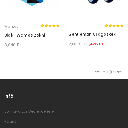
Wantee
Gentleman Világoskék
Bicikli Wantee Zokni
2,009 Ft
1,476 Ft
3,649 Ft
1 az 4 a 4 (1 Oldal)
Infó
Zoknigyártás Megrendelésre
Rólunk