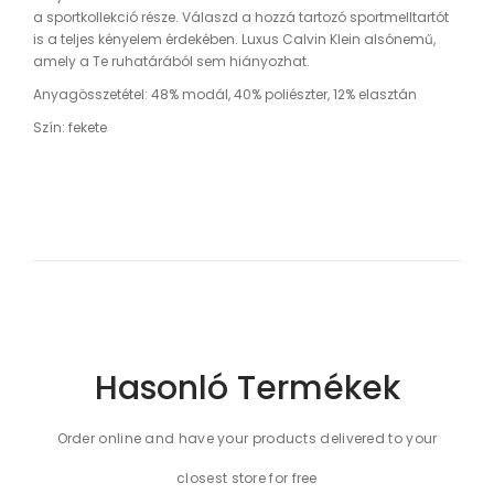
a sportkollekció része. Válaszd a hozzá tartozó sportmelltartót
is a teljes kényelem érdekében. Luxus Calvin Klein alsónemű,
amely a Te ruhatárából sem hiányozhat.
Anyagösszetétel: 48% modál, 40% poliészter, 12% elasztán
Szín: fekete
Hasonló Termékek
Order online and have your products delivered to your
closest store for free