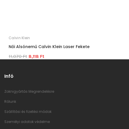
Calvin Klein
C
Női Alsónemű Calvin Klein Laser Fekete
N
11,070 Ft
8,118 Ft
9
Infó
Zoknigyártás Megrendelésre
Rólunk
Szállítási és fizetési módok
Személyi adatok védelme