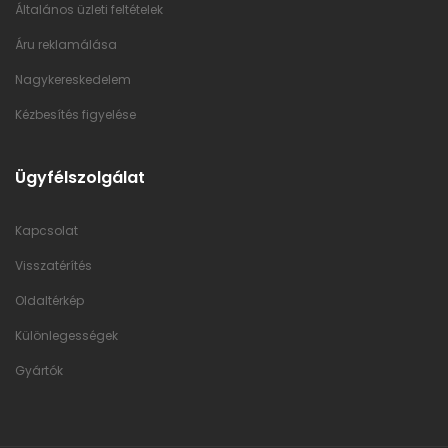
Általános üzleti feltételek
Áru reklamálása
Nagykereskedelem
Kézbesítés figyelése
Ügyfélszolgálat
Kapcsolat
Visszatérítés
Oldaltérkép
Különlegességek
Gyártók