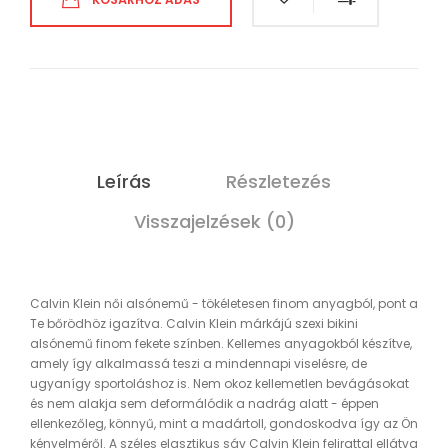
Leírás
Részletezés
Visszajelzések (0)
Calvin Klein női alsónemű - tökéletesen finom anyagból, pont a
Te bőrödhöz igazítva. Calvin Klein márkájú szexi bikini
alsónemű finom fekete színben. Kellemes anyagokból készítve,
amely így alkalmassá teszi a mindennapi viselésre, de
ugyanígy sportoláshoz is. Nem okoz kellemetlen bevágásokat
és nem alakja sem deformálódik a nadrág alatt - éppen
ellenkezőleg, könnyű, mint a madártoll, gondoskodva így az Ön
kényelméről. A széles elasztikus sáv Calvin Klein felirattal ellátva